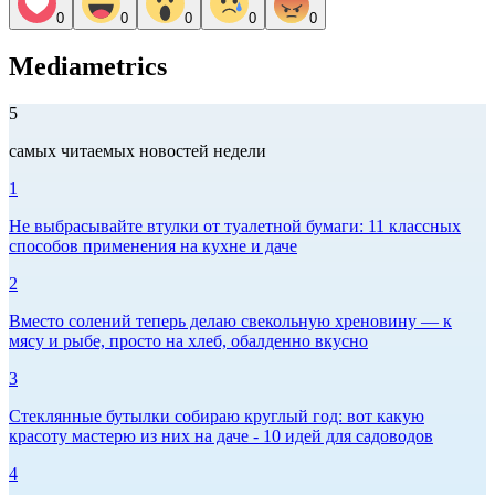
0
0
0
0
0
Mediametrics
5
самых читаемых новостей недели
1
Не выбрасывайте втулки от туалетной бумаги: 11 классных
способов применения на кухне и даче
2
Вместо солений теперь делаю свекольную хреновину — к
мясу и рыбе, просто на хлеб, обалденно вкусно
3
Стеклянные бутылки собираю круглый год: вот какую
красоту мастерю из них на даче - 10 идей для садоводов
4