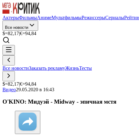
Актеры
Фильмы
Аниме
Мультфильмы
Режиссеры
Сериалы
Рейти
Все новости
$=
82,17
|
€=
94,84
Все новости
Заказать рекламу
Жизнь
Тесты
$=
82,17
|
€=
94,84
Видео
29.05.2020 в 16:43
O'KINO: Мидуэй - Midway - эпичная мстя