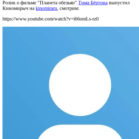
Ролик о фильме "Планета обезьян"
Тима Бёртона
выпустил
Киномирыч на
kinomiraru
, смотрим:
https://www.youtube.com/watch?v=i66omLs-rz0