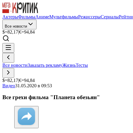
Актеры
Фильмы
Аниме
Мультфильмы
Режиссеры
Сериалы
Рейти
Все новости
$=
82,17
|
€=
94,84
Все новости
Заказать рекламу
Жизнь
Тесты
$=
82,17
|
€=
94,84
Видео
31.05.2020 в 09:53
Все грехи фильма "Планета обезьян"