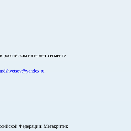
в российском интернет-сегменте
mdshvetsov@yandex.ru
оссийской Федерации: Мегакритик