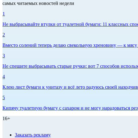
самых читаемых новостей недели
1
Не выбрасывайте втулки от туалетной бумаги: 11 классных спо
2
Вместо солений теперь делаю свекольную хреновину — к мясу и
3
Не спешите выбрасывать старые ручки: вот 7 способов использо
4
Клею лист бумаги к унитазу и всё лето радуюсь своей находчиво
5
Кипячу туалетную бумагу с сахаром и не могу нарадоваться рез
16+
Заказать рекламу