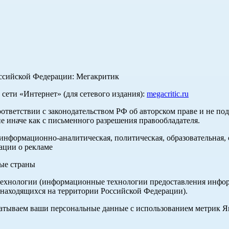
оссийской Федерации: Мегакритик
ети «Интернет» (для сетевого издания):
megacritic.ru
оответствии с законодательством РФ об авторском праве и не по
е иначе как с письменного разрешения правообладателя.
нформационно-аналитическая, политическая, образовательная, с
ации о рекламе
ные страны
хнологии (информационные технологии предоставления информа
 находящихся на территории Российской Федерации).
абатываем ваши персональные данные с использованием метрик 