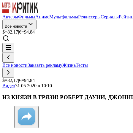
Актеры
Фильмы
Аниме
Мультфильмы
Режиссеры
Сериалы
Рейти
Все новости
$=
82,17
|
€=
94,84
Все новости
Заказать рекламу
Жизнь
Тесты
$=
82,17
|
€=
94,84
Видео
31.05.2020 в 10:10
ИЗ КНЯЗИ В ГРЯЗИ! РОБЕРТ ДАУНИ, ДЖОНН