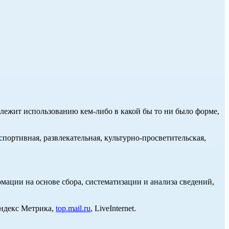
длежит использованию кем-либо в какой бы то ни было форме,
портивная, развлекательная, культурно-просветительская,
ции на основе сбора, систематизации и анализа сведений,
Яндекс Метрика,
top.mail.ru
, LiveInternet.