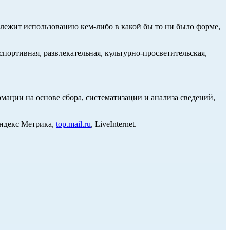
длежит использованию кем-либо в какой бы то ни было форме,
портивная, развлекательная, культурно-просветительская,
ции на основе сбора, систематизации и анализа сведений,
Яндекс Метрика,
top.mail.ru
, LiveInternet.