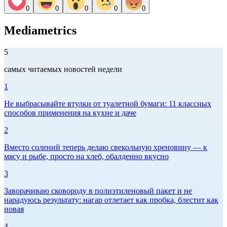
0
0
0
0
0
Mediametrics
5
самых читаемых новостей недели
1
Не выбрасывайте втулки от туалетной бумаги: 11 классных
способов применения на кухне и даче
2
Вместо солений теперь делаю свекольную хреновину — к
мясу и рыбе, просто на хлеб, обалденно вкусно
3
Заворачиваю сковороду в полиэтиленовый пакет и не
нарадуюсь результату: нагар отлетает как пробка, блестит как
новая
4