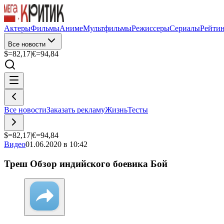
Актеры
Фильмы
Аниме
Мультфильмы
Режиссеры
Сериалы
Рейти
Все новости
$=
82,17
|
€=
94,84
Все новости
Заказать рекламу
Жизнь
Тесты
$=
82,17
|
€=
94,84
Видео
01.06.2020 в 10:42
Треш Обзор индийского боевика Бой