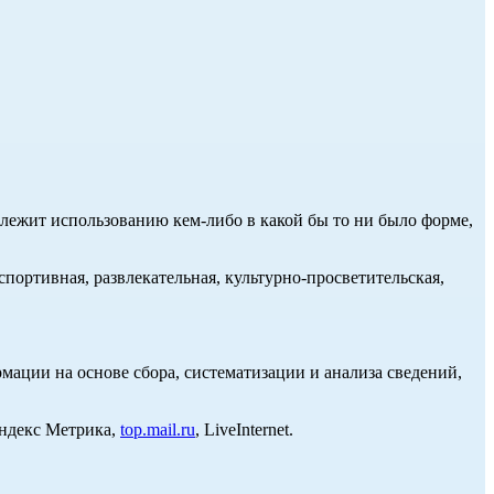
длежит использованию кем-либо в какой бы то ни было форме,
портивная, развлекательная, культурно-просветительская,
ции на основе сбора, систематизации и анализа сведений,
Яндекс Метрика,
top.mail.ru
, LiveInternet.