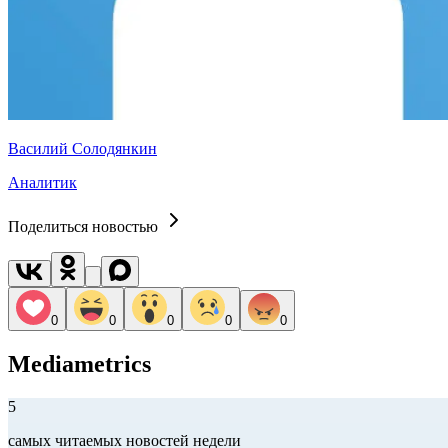
Василий Солодянкин
Аналитик
Поделиться новостью
0
0
0
0
0
Mediametrics
5
самых читаемых новостей недели