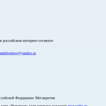
в российском интернет-сегменте
mdshvetsov@yandex.ru
оссийской Федерации: Мегакритик
ети «Интернет» (для сетевого издания):
megacritic.ru