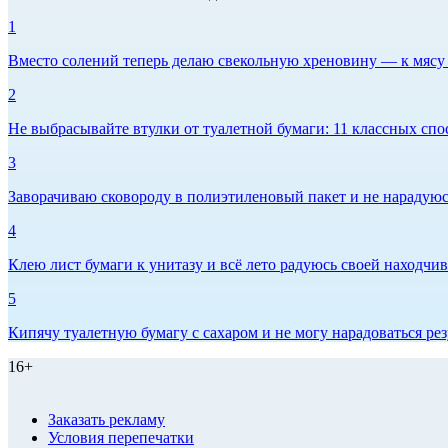
1
Вместо солений теперь делаю свекольную хреновину — к мясу и
2
Не выбрасывайте втулки от туалетной бумаги: 11 классных спо
3
Заворачиваю сковороду в полиэтиленовый пакет и не нарадуюсь 
4
Клею лист бумаги к унитазу и всё лето радуюсь своей находчиво
5
Кипячу туалетную бумагу с сахаром и не могу нарадоваться рез
16+
Заказать рекламу
Условия перепечатки