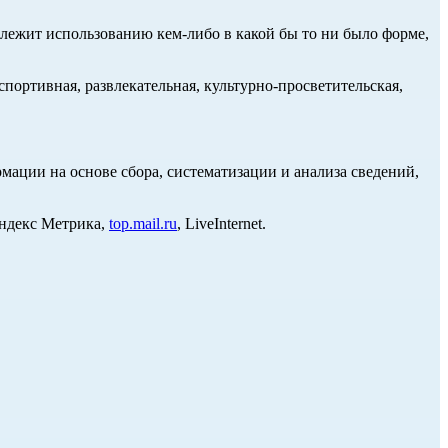
длежит использованию кем-либо в какой бы то ни было форме,
портивная, развлекательная, культурно-просветительская,
ции на основе сбора, систематизации и анализа сведений,
Яндекс Метрика,
top.mail.ru
, LiveInternet.