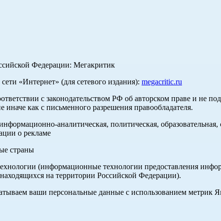
оссийской Федерации: Мегакритик
ети «Интернет» (для сетевого издания):
megacritic.ru
оответствии с законодательством РФ об авторском праве и не по
е иначе как с письменного разрешения правообладателя.
нформационно-аналитическая, политическая, образовательная, с
ации о рекламе
ные страны
хнологии (информационные технологии предоставления информа
 находящихся на территории Российской Федерации).
абатываем ваши персональные данные с использованием метрик 