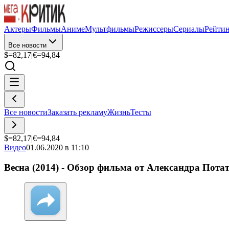
Актеры
Фильмы
Аниме
Мультфильмы
Режиссеры
Сериалы
Рейти
Все новости
$=
82,17
|
€=
94,84
Все новости
Заказать рекламу
Жизнь
Тесты
$=
82,17
|
€=
94,84
Видео
01.06.2020 в 11:10
Весна (2014) - Обзор фильма от Александра Пота