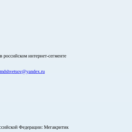
в российском интернет-сегменте
mdshvetsov@yandex.ru
оссийской Федерации: Мегакритик