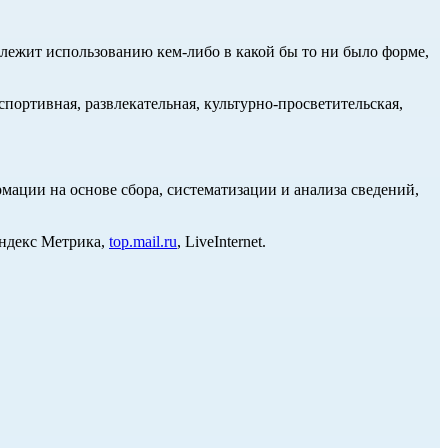
длежит использованию кем-либо в какой бы то ни было форме,
портивная, развлекательная, культурно-просветительская,
ции на основе сбора, систематизации и анализа сведений,
Яндекс Метрика,
top.mail.ru
, LiveInternet.