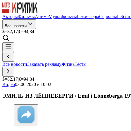
Актеры
Фильмы
Аниме
Мультфильмы
Режиссеры
Сериалы
Рейти
Все новости
$=
82,17
|
€=
94,84
Все новости
Заказать рекламу
Жизнь
Тесты
$=
82,17
|
€=
94,84
Видео
03.06.2020 в 10:02
ЭМИЛЬ ИЗ ЛЁННЕБЕРГИ / Emil i Lönneberga 197