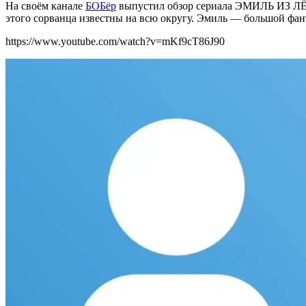
На своём канале
БОБёр
выпустил о
бзор сериала ЭМИЛЬ ИЗ ЛЁН
этого сорванца известны на всю округу. Эмиль — большой фант
https://www.youtube.com/watch?v=mKf9cT86J90