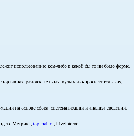
длежит использованию кем-либо в какой бы то ни было форме,
портивная, развлекательная, культурно-просветительская,
ции на основе сбора, систематизации и анализа сведений,
Яндекс Метрика,
top.mail.ru
, LiveInternet.