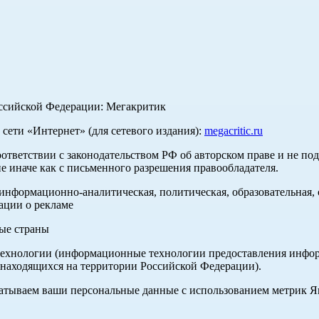
оссийской Федерации: Мегакритик
ети «Интернет» (для сетевого издания):
megacritic.ru
оответствии с законодательством РФ об авторском праве и не по
е иначе как с письменного разрешения правообладателя.
нформационно-аналитическая, политическая, образовательная, с
ации о рекламе
ные страны
хнологии (информационные технологии предоставления информа
 находящихся на территории Российской Федерации).
абатываем ваши персональные данные с использованием метрик 