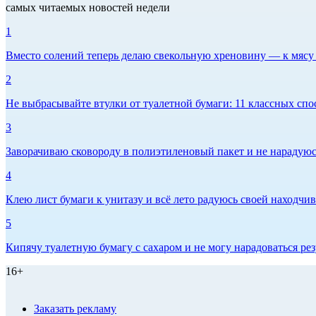
самых читаемых новостей недели
1
Вместо солений теперь делаю свекольную хреновину — к мясу и
2
Не выбрасывайте втулки от туалетной бумаги: 11 классных спо
3
Заворачиваю сковороду в полиэтиленовый пакет и не нарадуюсь 
4
Клею лист бумаги к унитазу и всё лето радуюсь своей находчиво
5
Кипячу туалетную бумагу с сахаром и не могу нарадоваться рез
16+
Заказать рекламу