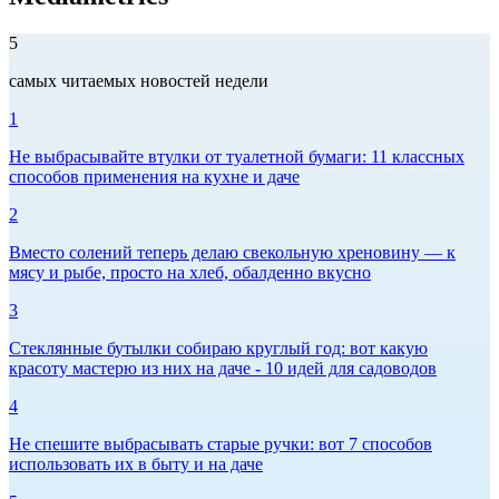
5
самых читаемых новостей недели
1
Не выбрасывайте втулки от туалетной бумаги: 11 классных
способов применения на кухне и даче
2
Вместо солений теперь делаю свекольную хреновину — к
мясу и рыбе, просто на хлеб, обалденно вкусно
3
Стеклянные бутылки собираю круглый год: вот какую
красоту мастерю из них на даче - 10 идей для садоводов
4
Не спешите выбрасывать старые ручки: вот 7 способов
использовать их в быту и на даче