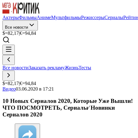
Актеры
Фильмы
Аниме
Мультфильмы
Режиссеры
Сериалы
Рейти
Все новости
$=
82,17
|
€=
94,84
Все новости
Заказать рекламу
Жизнь
Тесты
$=
82,17
|
€=
94,84
Видео
03.06.2020 в 17:21
10 Новых Сериалов 2020, Которые Уже Вышли!
ЧТО ПОСМОТРЕТЬ, Сериалы⁄ Новинки
Сериалов 2020