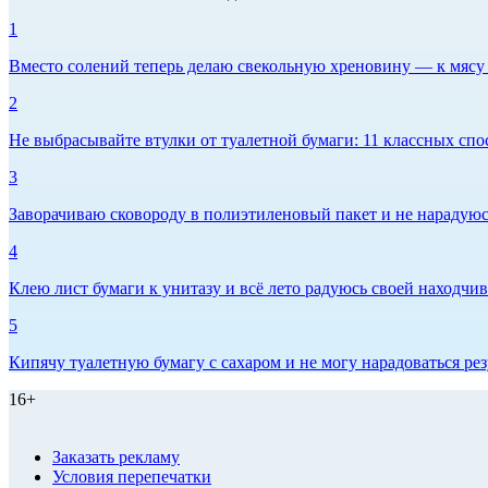
1
Вместо солений теперь делаю свекольную хреновину — к мясу и
2
Не выбрасывайте втулки от туалетной бумаги: 11 классных спо
3
Заворачиваю сковороду в полиэтиленовый пакет и не нарадуюсь 
4
Клею лист бумаги к унитазу и всё лето радуюсь своей находчиво
5
Кипячу туалетную бумагу с сахаром и не могу нарадоваться рез
16+
Заказать рекламу
Условия перепечатки