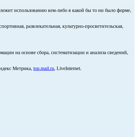
длежит использованию кем-либо в какой бы то ни было форме,
портивная, развлекательная, культурно-просветительская,
ции на основе сбора, систематизации и анализа сведений,
Яндекс Метрика,
top.mail.ru
, LiveInternet.