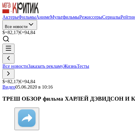
Актеры
Фильмы
Аниме
Мультфильмы
Режиссеры
Сериалы
Рейти
Все новости
$=
82,17
|
€=
94,84
Все новости
Заказать рекламу
Жизнь
Тесты
$=
82,17
|
€=
94,84
Видео
05.06.2020 в 10:16
ТРЕШ ОБЗОР фильма ХАРЛЕЙ ДЭВИДСОН И КОВ