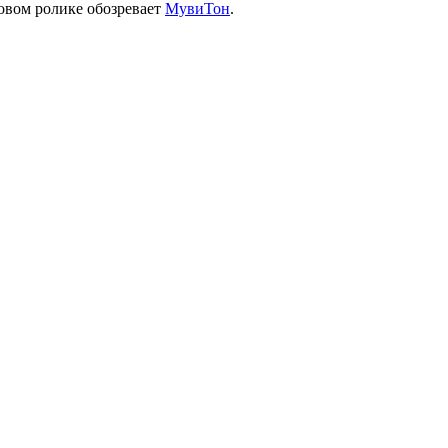
новом ролике обозревает
МувиТон
.