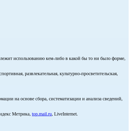
длежит использованию кем-либо в какой бы то ни было форме,
портивная, развлекательная, культурно-просветительская,
ции на основе сбора, систематизации и анализа сведений,
Яндекс Метрика,
top.mail.ru
, LiveInternet.