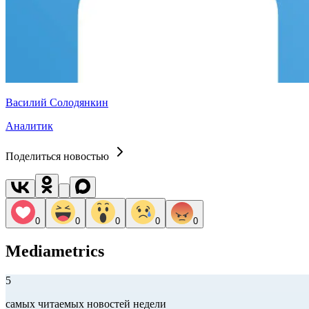
Василий Солодянкин
Аналитик
Поделиться новостью
0
0
0
0
0
Mediametrics
5
самых читаемых новостей недели