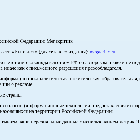
оссийской Федерации: Мегакритик
ети «Интернет» (для сетевого издания):
megacritic.ru
оответствии с законодательством РФ об авторском праве и не по
е иначе как с письменного разрешения правообладателя.
нформационно-аналитическая, политическая, образовательная, с
ации о рекламе
ные страны
хнологии (информационные технологии предоставления информа
 находящихся на территории Российской Федерации).
абатываем ваши персональные данные с использованием метрик 