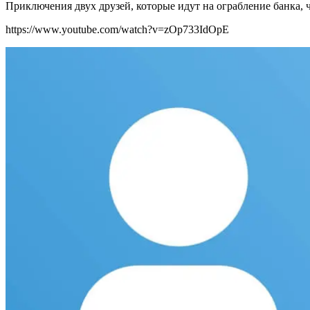
Приключения двух друзей, которые идут на ограбление банка, 
https://www.youtube.com/watch?v=zOp733IdOpE