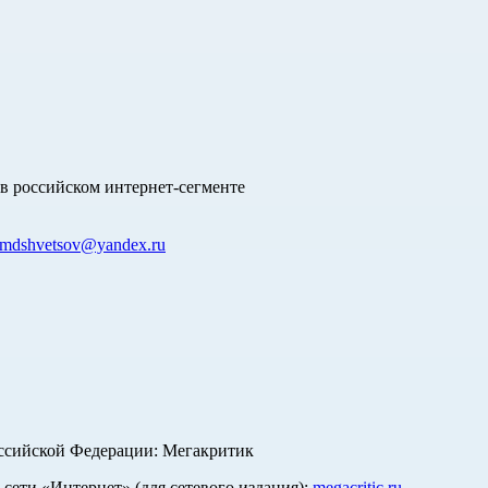
в российском интернет-сегменте
mdshvetsov@yandex.ru
оссийской Федерации: Мегакритик
ети «Интернет» (для сетевого издания):
megacritic.ru