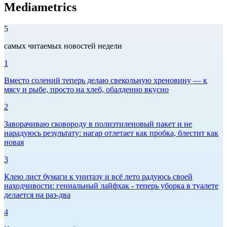
Mediametrics
5
самых читаемых новостей недели
1
Вместо солений теперь делаю свекольную хреновину — к
мясу и рыбе, просто на хлеб, обалденно вкусно
2
Заворачиваю сковороду в полиэтиленовый пакет и не
нарадуюсь результату: нагар отлетает как пробка, блестит как
новая
3
Клею лист бумаги к унитазу и всё лето радуюсь своей
находчивости: гениальный лайфхак - теперь уборка в туалете
делается на раз-два
4