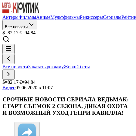
Актеры
Фильмы
Аниме
Мультфильмы
Режиссеры
Сериалы
Рейти
Все новости
$=
82,17
|
€=
94,84
Все новости
Заказать рекламу
Жизнь
Тесты
$=
82,17
|
€=
94,84
Видео
05.06.2020 в 11:07
СРОЧНЫЕ НОВОСТИ СЕРИАЛА ВЕДЬМАК:
СТАРТ СЪЕМОК 2 СЕЗОНА, ДИКАЯ ОХОТА
И ВОЗМОЖНЫЙ УХОД ГЕНРИ КАВИЛЛА!