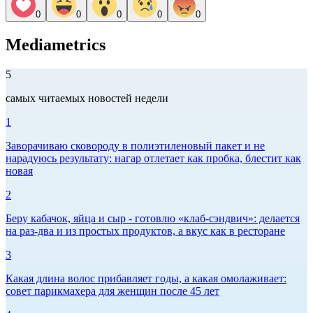
0
0
0
0
0
Mediametrics
5
самых читаемых новостей недели
1
Заворачиваю сковороду в полиэтиленовый пакет и не
нарадуюсь результату: нагар отлетает как пробка, блестит как
новая
2
Беру кабачок, яйца и сыр - готовлю «клаб-сэндвич»: делается
на раз-два и из простых продуктов, а вкус как в ресторане
3
Какая длина волос прибавляет годы, а какая омолаживает:
совет парикмахера для женщин после 45 лет