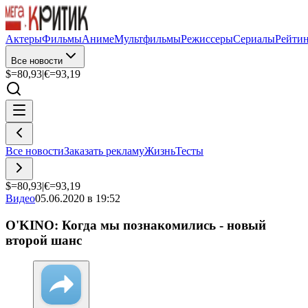
Актеры
Фильмы
Аниме
Мультфильмы
Режиссеры
Сериалы
Рейти
Все новости
$=
80,93
|
€=
93,19
Все новости
Заказать рекламу
Жизнь
Тесты
$=
80,93
|
€=
93,19
Видео
05.06.2020 в 19:52
O'KINO: Когда мы познакомились - новый
второй шанс