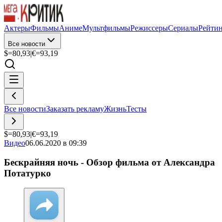
Актеры
Фильмы
Аниме
Мультфильмы
Режиссеры
Сериалы
Рейти
Все новости
$=
80,93
|
€=
93,19
Все новости
Заказать рекламу
Жизнь
Тесты
$=
80,93
|
€=
93,19
Видео
06.06.2020 в 09:39
Бескрайняя ночь - Обзор фильма от Александра
Потатурко