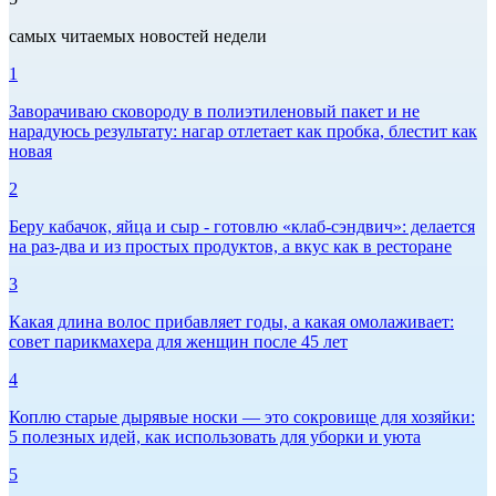
самых читаемых новостей недели
1
Заворачиваю сковороду в полиэтиленовый пакет и не
нарадуюсь результату: нагар отлетает как пробка, блестит как
новая
2
Беру кабачок, яйца и сыр - готовлю «клаб-сэндвич»: делается
на раз-два и из простых продуктов, а вкус как в ресторане
3
Какая длина волос прибавляет годы, а какая омолаживает:
совет парикмахера для женщин после 45 лет
4
Коплю старые дырявые носки — это сокровище для хозяйки:
5 полезных идей, как использовать для уборки и уюта
5