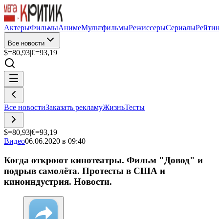
Актеры
Фильмы
Аниме
Мультфильмы
Режиссеры
Сериалы
Рейти
Все новости
$=
80,93
|
€=
93,19
Все новости
Заказать рекламу
Жизнь
Тесты
$=
80,93
|
€=
93,19
Видео
06.06.2020 в 09:40
Когда откроют кинотеатры. Фильм "Довод" и
подрыв самолёта. Протесты в США и
киноиндустрия. Новости.