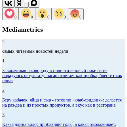
0
0
0
0
0
Mediametrics
5
самых читаемых новостей недели
1
Заворачиваю сковороду в полиэтиленовый пакет и не
нарадуюсь результату: нагар отлетает как пробка, блестит как
новая
2
Беру кабачок, яйца и сыр - готовлю «клаб-сэндвич»: делается
на раз-два и из простых продуктов, а вкус как в ресторане
3
Какая длина волос прибавляет годы, а какая омолаживает: