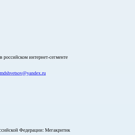
в российском интернет-сегменте
mdshvetsov@yandex.ru
оссийской Федерации: Мегакритик