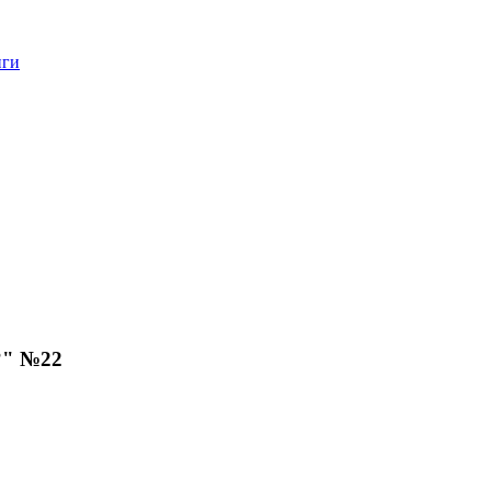
нги
?" №22