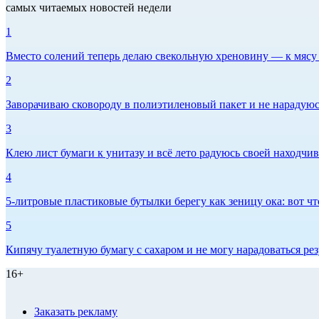
самых читаемых новостей недели
1
Вместо солений теперь делаю свекольную хреновину — к мясу и
2
Заворачиваю сковороду в полиэтиленовый пакет и не нарадуюсь 
3
Клею лист бумаги к унитазу и всё лето радуюсь своей находчиво
4
5-литровые пластиковые бутылки берегу как зеницу ока: вот ч
5
Кипячу туалетную бумагу с сахаром и не могу нарадоваться рез
16+
Заказать рекламу