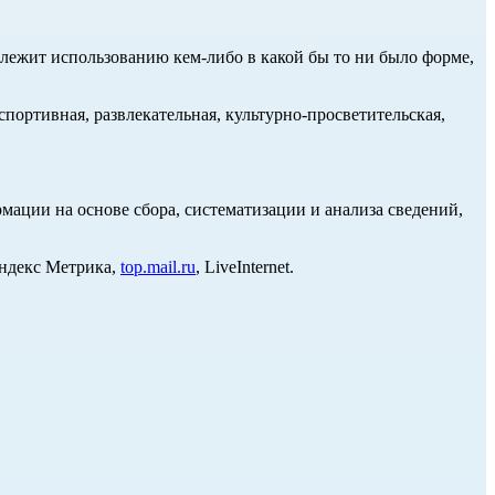
длежит использованию кем-либо в какой бы то ни было форме,
портивная, развлекательная, культурно-просветительская,
ции на основе сбора, систематизации и анализа сведений,
Яндекс Метрика,
top.mail.ru
, LiveInternet.