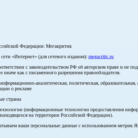
оссийской Федерации: Мегакритик
ети «Интернет» (для сетевого издания):
megacritic.ru
оответствии с законодательством РФ об авторском праве и не по
е иначе как с письменного разрешения правообладателя.
нформационно-аналитическая, политическая, образовательная, с
ации о рекламе
ные страны
хнологии (информационные технологии предоставления информа
 находящихся на территории Российской Федерации).
абатываем ваши персональные данные с использованием метрик 