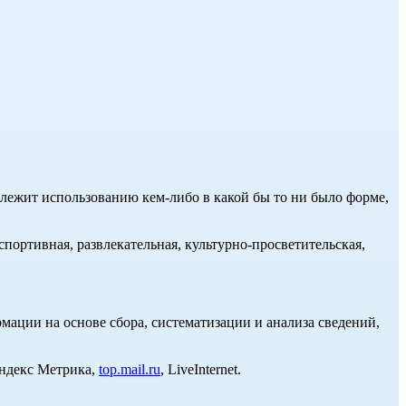
длежит использованию кем-либо в какой бы то ни было форме,
портивная, развлекательная, культурно-просветительская,
ции на основе сбора, систематизации и анализа сведений,
Яндекс Метрика,
top.mail.ru
, LiveInternet.