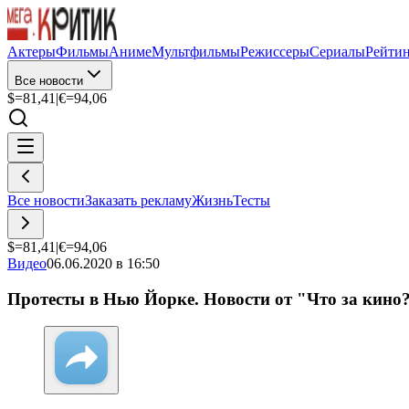
Актеры
Фильмы
Аниме
Мультфильмы
Режиссеры
Сериалы
Рейти
Все новости
$=
81,41
|
€=
94,06
Все новости
Заказать рекламу
Жизнь
Тесты
$=
81,41
|
€=
94,06
Видео
06.06.2020 в 16:50
Протесты в Нью Йорке. Новости от "Что за кино