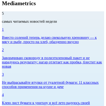
Mediametrics
5
самых читаемых новостей недели
1
Вместо солений теперь делаю свекольную хреновину — к
мясу и рыбе, просто на хлеб, обалденно вкусно
2
Заворачиваю сковороду в полиэтиленовый пакет и не
нарадуюсь результату: нагар отлетает как пробка, блестит как
новая
3
Не выбрасывайте втулки от туалетной бумаги: 11 классных
способов применения на кухне и даче
4
Клею лист бумаги к унитазу и всё лето радуюсь своей