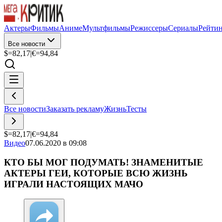
Актеры
Фильмы
Аниме
Мультфильмы
Режиссеры
Сериалы
Рейти
Все новости
$=
82,17
|
€=
94,84
Все новости
Заказать рекламу
Жизнь
Тесты
$=
82,17
|
€=
94,84
Видео
07.06.2020 в 09:08
КТО БЫ МОГ ПОДУМАТЬ! ЗНАМЕНИТЫЕ
АКТЕРЫ ГЕИ, КОТОРЫЕ ВСЮ ЖИЗНЬ
ИГРАЛИ НАСТОЯЩИХ МАЧО