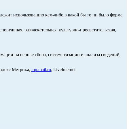
длежит использованию кем-либо в какой бы то ни было форме,
портивная, развлекательная, культурно-просветительская,
ции на основе сбора, систематизации и анализа сведений,
Яндекс Метрика,
top.mail.ru
, LiveInternet.