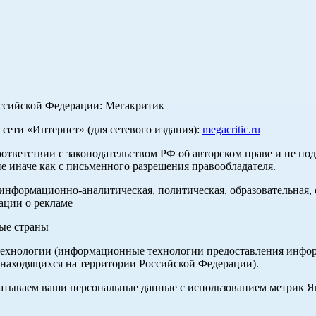
оссийской Федерации: Мегакритик
ети «Интернет» (для сетевого издания):
megacritic.ru
оответствии с законодательством РФ об авторском праве и не по
е иначе как с письменного разрешения правообладателя.
нформационно-аналитическая, политическая, образовательная, с
ации о рекламе
ные страны
хнологии (информационные технологии предоставления информа
 находящихся на территории Российской Федерации).
абатываем ваши персональные данные с использованием метрик 