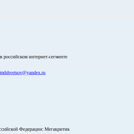
в российском интернет-сегменте
mdshvetsov@yandex.ru
оссийской Федерации: Мегакритик