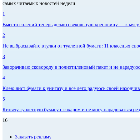
самых читаемых новостей недели
1
Вместо солений теперь делаю свекольную хреновину — к мясу и
2
Не выбрасывайте втулки от туалетной бумаги: 11 классных спо
3
Заворачиваю сковороду в полиэтиленовый пакет и не нарадуюсь 
4
Клею лист бумаги к унитазу и всё лето радуюсь своей находчиво
5
Кипячу туалетную бумагу с сахаром и не могу нарадоваться рез
16+
Заказать рекламу