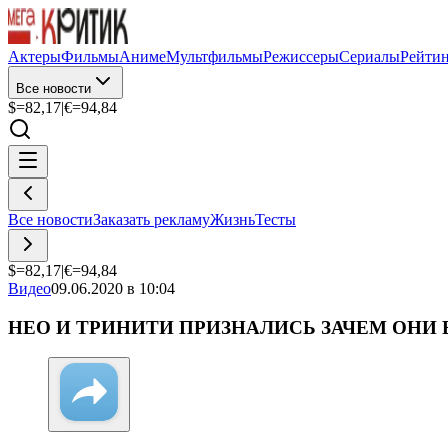
Актеры
Фильмы
Аниме
Мультфильмы
Режиссеры
Сериалы
Рейти
Все новости
$=
82,17
|
€=
94,84
Все новости
Заказать рекламу
Жизнь
Тесты
$=
82,17
|
€=
94,84
Видео
09.06.2020 в 10:04
НЕО И ТРИНИТИ ПРИЗНАЛИСЬ ЗАЧЕМ ОНИ 