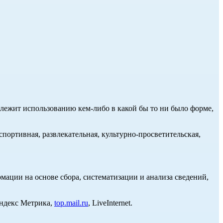
длежит использованию кем-либо в какой бы то ни было форме,
портивная, развлекательная, культурно-просветительская,
ции на основе сбора, систематизации и анализа сведений,
Яндекс Метрика,
top.mail.ru
, LiveInternet.