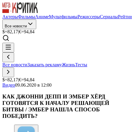
Актеры
Фильмы
Аниме
Мультфильмы
Режиссеры
Сериалы
Рейти
Все новости
$=
82,17
|
€=
94,84
Все новости
Заказать рекламу
Жизнь
Тесты
$=
82,17
|
€=
94,84
Видео
09.06.2020 в 12:00
КАК ДЖОННИ ДЕПП И ЭМБЕР ХЁРД
ГОТОВЯТСЯ К НАЧАЛУ РЕШАЮЩЕЙ
БИТВЫ / ЭМБЕР НАШЛА СПОСОБ
ПОБЕДИТЬ?