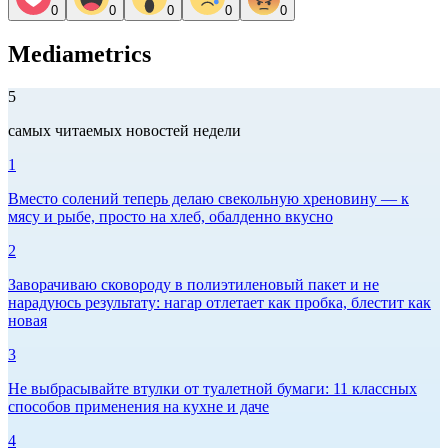
0
0
0
0
0
Mediametrics
5
самых читаемых новостей недели
1
Вместо солений теперь делаю свекольную хреновину — к
мясу и рыбе, просто на хлеб, обалденно вкусно
2
Заворачиваю сковороду в полиэтиленовый пакет и не
нарадуюсь результату: нагар отлетает как пробка, блестит как
новая
3
Не выбрасывайте втулки от туалетной бумаги: 11 классных
способов применения на кухне и даче
4