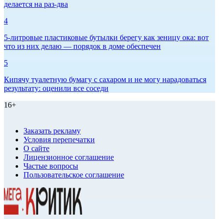
делается на раз-два
4
5-литровые пластиковые бутылки берегу как зеницу ока: вот
что из них делаю — порядок в доме обеспечен
5
Кипячу туалетную бумагу с сахаром и не могу нарадоваться
результату: оценили все соседи
16+
Заказать рекламу
Условия перепечатки
О сайте
Лицензионное соглашение
Частые вопросы
Пользовательское соглашение