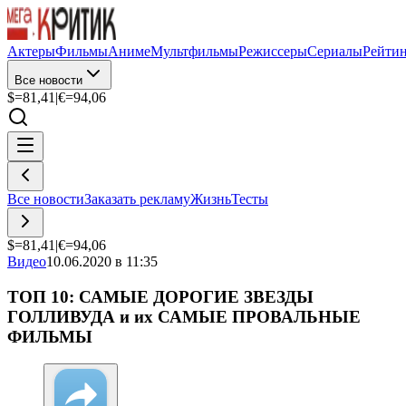
Актеры
Фильмы
Аниме
Мультфильмы
Режиссеры
Сериалы
Рейти
Все новости
$=
81,41
|
€=
94,06
Все новости
Заказать рекламу
Жизнь
Тесты
$=
81,41
|
€=
94,06
Видео
10.06.2020 в 11:35
ТОП 10: САМЫЕ ДОРОГИЕ ЗВЕЗДЫ
ГОЛЛИВУДА и их САМЫЕ ПРОВАЛЬНЫЕ
ФИЛЬМЫ