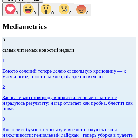
0
0
0
0
0
Mediametrics
5
самых читаемых новостей недели
1
Вместо солений теперь делаю свекольную хреновину — к
мясу и рыбе, просто на хлеб, обалденно вкусно
2
Заворачиваю сковороду в полиэтиленовый пакет и не
нарадуюсь результату: нагар отлетает как пробка, блестит как
новая
3
Клею лист бумаги к унитазу и всё лето радуюсь своей
находчивости: гениальный лайфхак - теперь уборка в туалете