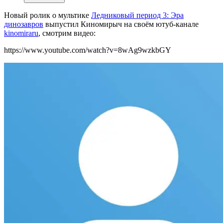
Новый ролик о мультике
Ледниковый период 3: Эра
динозавров
выпустил Киномирыч на своём ютуб-канале
kinomiraru
, смотрим видео:
https://www.youtube.com/watch?v=8wAg9wzkbGY