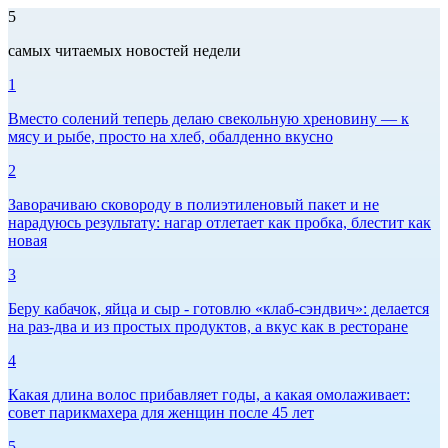
5
самых читаемых новостей недели
1
Вместо солений теперь делаю свекольную хреновину — к
мясу и рыбе, просто на хлеб, обалденно вкусно
2
Заворачиваю сковороду в полиэтиленовый пакет и не
нарадуюсь результату: нагар отлетает как пробка, блестит как
новая
3
Беру кабачок, яйца и сыр - готовлю «клаб-сэндвич»: делается
на раз-два и из простых продуктов, а вкус как в ресторане
4
Какая длина волос прибавляет годы, а какая омолаживает:
совет парикмахера для женщин после 45 лет
5