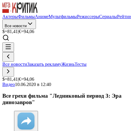
Актеры
Фильмы
Аниме
Мультфильмы
Режиссеры
Сериалы
Рейти
Все новости
$=
81,41
|
€=
94,06
Все новости
Заказать рекламу
Жизнь
Тесты
$=
81,41
|
€=
94,06
Видео
10.06.2020 в 12:40
Все грехи фильма "Ледниковый период 3: Эра
динозавров"