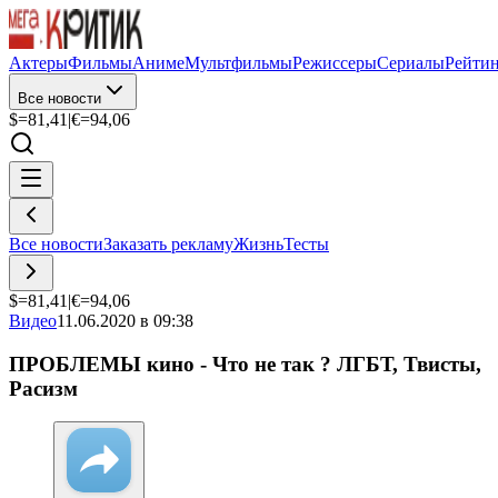
Актеры
Фильмы
Аниме
Мультфильмы
Режиссеры
Сериалы
Рейти
Все новости
$=
81,41
|
€=
94,06
Все новости
Заказать рекламу
Жизнь
Тесты
$=
81,41
|
€=
94,06
Видео
11.06.2020 в 09:38
ПРОБЛЕМЫ кино - Что не так ? ЛГБТ, Твисты,
Расизм