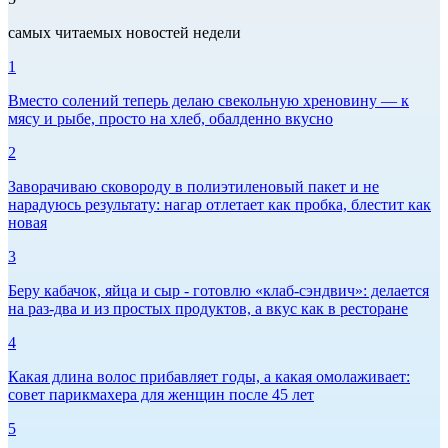
самых читаемых новостей недели
1
Вместо солений теперь делаю свекольную хреновину — к
мясу и рыбе, просто на хлеб, обалденно вкусно
2
Заворачиваю сковороду в полиэтиленовый пакет и не
нарадуюсь результату: нагар отлетает как пробка, блестит как
новая
3
Беру кабачок, яйца и сыр - готовлю «клаб-сэндвич»: делается
на раз-два и из простых продуктов, а вкус как в ресторане
4
Какая длина волос прибавляет годы, а какая омолаживает:
совет парикмахера для женщин после 45 лет
5