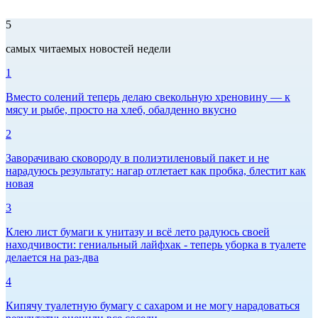
5
самых читаемых новостей недели
1
Вместо солений теперь делаю свекольную хреновину — к
мясу и рыбе, просто на хлеб, обалденно вкусно
2
Заворачиваю сковороду в полиэтиленовый пакет и не
нарадуюсь результату: нагар отлетает как пробка, блестит как
новая
3
Клею лист бумаги к унитазу и всё лето радуюсь своей
находчивости: гениальный лайфхак - теперь уборка в туалете
делается на раз-два
4
Кипячу туалетную бумагу с сахаром и не могу нарадоваться