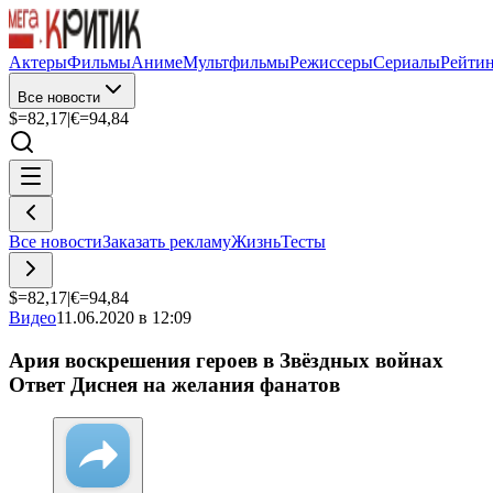
Актеры
Фильмы
Аниме
Мультфильмы
Режиссеры
Сериалы
Рейти
Все новости
$=
82,17
|
€=
94,84
Все новости
Заказать рекламу
Жизнь
Тесты
$=
82,17
|
€=
94,84
Видео
11.06.2020 в 12:09
Ария воскрешения героев в Звёздных войнах
Ответ Диснея на желания фанатов