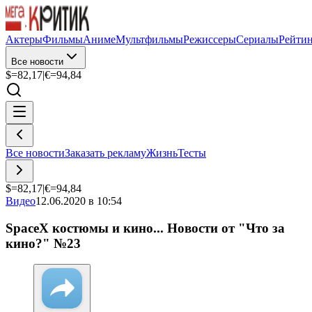
Актеры
Фильмы
Аниме
Мультфильмы
Режиссеры
Сериалы
Рейти
Все новости
$=
82,17
|
€=
94,84
Все новости
Заказать рекламу
Жизнь
Тесты
$=
82,17
|
€=
94,84
Видео
12.06.2020 в 10:54
SpaceX костюмы и кино... Новости от "Что за
кино?" №23