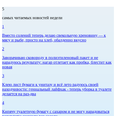
5
самых читаемых новостей недели
1
Вместо солений теперь делаю свекольную хреновину — к
мясу и рыбе, просто на хлеб, обалденно вкусно
2
Заворачиваю сковороду в полиэтиленовый пакет и не
нарадуюсь результату: нагар отлетает как пробка, блестит как
новая
3
Клею лист бумаги к унитазу и всё лето радуюсь своей
находчивости: гениальный лайфхак - теперь уборка в туалете
делается на раз-два
4
Кипячу туалетную бумагу с сахаром и не могу нарадоваться