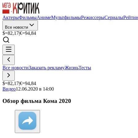
Актеры
Фильмы
Аниме
Мультфильмы
Режиссеры
Сериалы
Рейти
Все новости
$=
82,17
|
€=
94,84
Все новости
Заказать рекламу
Жизнь
Тесты
$=
82,17
|
€=
94,84
Видео
12.06.2020 в 14:00
Обзор фильма Кома 2020