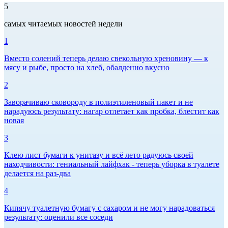
5
самых читаемых новостей недели
1
Вместо солений теперь делаю свекольную хреновину — к
мясу и рыбе, просто на хлеб, обалденно вкусно
2
Заворачиваю сковороду в полиэтиленовый пакет и не
нарадуюсь результату: нагар отлетает как пробка, блестит как
новая
3
Клею лист бумаги к унитазу и всё лето радуюсь своей
находчивости: гениальный лайфхак - теперь уборка в туалете
делается на раз-два
4
Кипячу туалетную бумагу с сахаром и не могу нарадоваться
результату: оценили все соседи