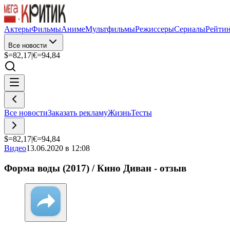
Актеры
Фильмы
Аниме
Мультфильмы
Режиссеры
Сериалы
Рейти
Все новости
$=
82,17
|
€=
94,84
Все новости
Заказать рекламу
Жизнь
Тесты
$=
82,17
|
€=
94,84
Видео
13.06.2020 в 12:08
Форма воды (2017) / Кино Диван - отзыв