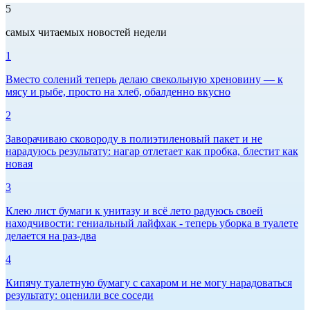
5
самых читаемых новостей недели
1
Вместо солений теперь делаю свекольную хреновину — к
мясу и рыбе, просто на хлеб, обалденно вкусно
2
Заворачиваю сковороду в полиэтиленовый пакет и не
нарадуюсь результату: нагар отлетает как пробка, блестит как
новая
3
Клею лист бумаги к унитазу и всё лето радуюсь своей
находчивости: гениальный лайфхак - теперь уборка в туалете
делается на раз-два
4
Кипячу туалетную бумагу с сахаром и не могу нарадоваться
результату: оценили все соседи