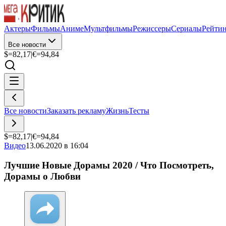
Актеры
Фильмы
Аниме
Мультфильмы
Режиссеры
Сериалы
Рейти
Все новости
$=
82,17
|
€=
94,84
Все новости
Заказать рекламу
Жизнь
Тесты
$=
82,17
|
€=
94,84
Видео
13.06.2020 в 16:04
Лучшие Новые Дорамы 2020 / Что Посмотреть,
Дорамы о Любви