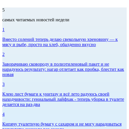
5
самых читаемых новостей недели
1
Вместо солений теперь делаю свекольную хреновину — к
мясу и рыбе, просто на хлеб, обалденно вкусно
2
Заворачиваю сковороду в полиэтиленовый пакет и не
нарадуюсь результату: нагар отлетает как пробка, блестит как
новая
3
Клею лист бумаги к унитазу и всё лето радуюсь своей
находчивости: гениальный лайфхак - теперь уборка в туалете
делается на раз-два
4
Кипячу туалетную бумагу с сахаром и не могу нарадоваться