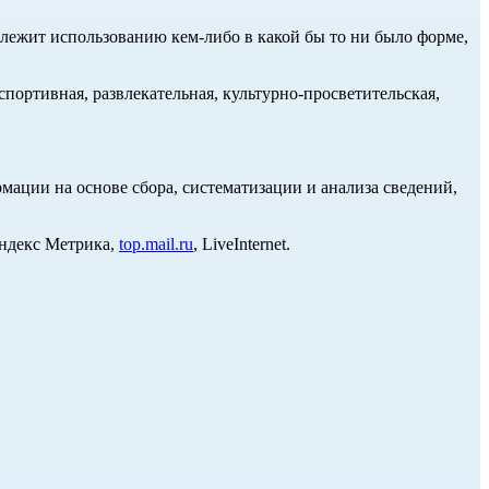
длежит использованию кем-либо в какой бы то ни было форме,
портивная, развлекательная, культурно-просветительская,
ции на основе сбора, систематизации и анализа сведений,
Яндекс Метрика,
top.mail.ru
, LiveInternet.