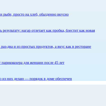
 рыбе, просто на хлеб, обалденно вкусно
результату: нагар отлетает как пробка, блестит как новая
 раз-два и из простых продуктов, а вкус как в ресторане
ет парикмахера для женщин после 45 лет
то из них делаю — порядок в доме обеспечен