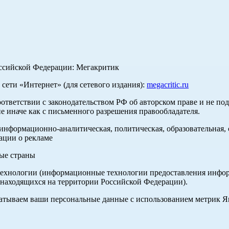
оссийской Федерации: Мегакритик
ети «Интернет» (для сетевого издания):
megacritic.ru
оответствии с законодательством РФ об авторском праве и не по
е иначе как с письменного разрешения правообладателя.
нформационно-аналитическая, политическая, образовательная, с
ации о рекламе
ные страны
хнологии (информационные технологии предоставления информа
 находящихся на территории Российской Федерации).
абатываем ваши персональные данные с использованием метрик 