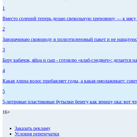
1
Вместо солений теперь делаю свекольную хреновину — к мясу и
2
Заворачиваю сковороду в полиэтиленовый пакет и не нарадуюсь 
3
Беру кабачок, яйца и сыр - готовлю «клаб-сэндвич»: делается на
4
Какая длина волос прибавляет годы, а какая омолаживает: сов
5
5-литровые пластиковые бутылки берегу как зеницу ока: вот ч
16+
Заказать рекламу
Условия перепечатки