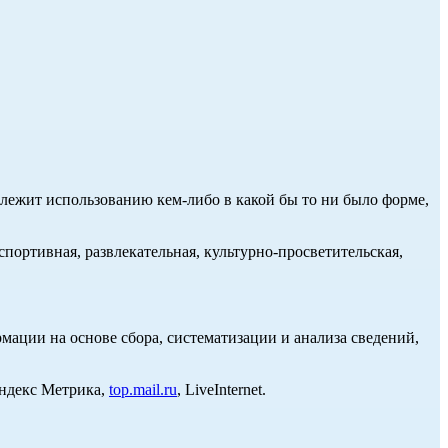
длежит использованию кем-либо в какой бы то ни было форме,
портивная, развлекательная, культурно-просветительская,
ции на основе сбора, систематизации и анализа сведений,
Яндекс Метрика,
top.mail.ru
, LiveInternet.