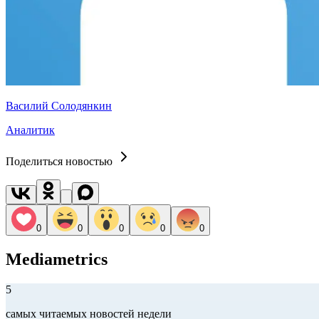
Василий Солодянкин
Аналитик
Поделиться новостью
0
0
0
0
0
Mediametrics
5
самых читаемых новостей недели