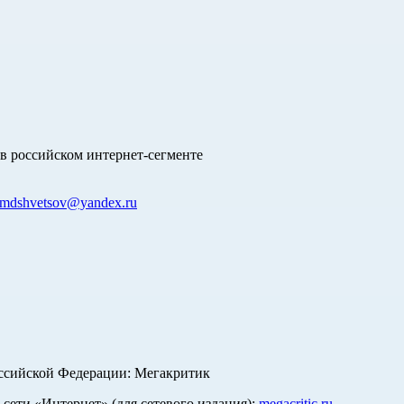
в российском интернет-сегменте
mdshvetsov@yandex.ru
оссийской Федерации: Мегакритик
ети «Интернет» (для сетевого издания):
megacritic.ru