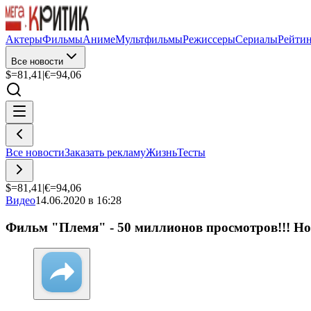
Актеры
Фильмы
Аниме
Мультфильмы
Режиссеры
Сериалы
Рейти
Все новости
$=
81,41
|
€=
94,06
Все новости
Заказать рекламу
Жизнь
Тесты
$=
81,41
|
€=
94,06
Видео
14.06.2020 в 16:28
Фильм "Племя" - 50 миллионов просмотров!!! Но