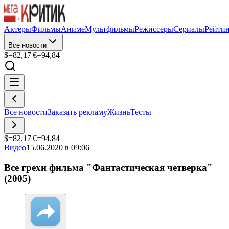
Актеры
Фильмы
Аниме
Мультфильмы
Режиссеры
Сериалы
Рейти
Все новости
$=
82,17
|
€=
94,84
Все новости
Заказать рекламу
Жизнь
Тесты
$=
82,17
|
€=
94,84
Видео
15.06.2020 в 09:06
Все грехи фильма "Фантастическая четверка"
(2005)