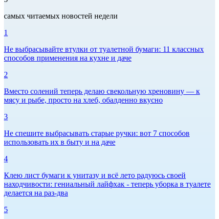
самых читаемых новостей недели
1
Не выбрасывайте втулки от туалетной бумаги: 11 классных
способов применения на кухне и даче
2
Вместо солений теперь делаю свекольную хреновину — к
мясу и рыбе, просто на хлеб, обалденно вкусно
3
Не спешите выбрасывать старые ручки: вот 7 способов
использовать их в быту и на даче
4
Клею лист бумаги к унитазу и всё лето радуюсь своей
находчивости: гениальный лайфхак - теперь уборка в туалете
делается на раз-два
5