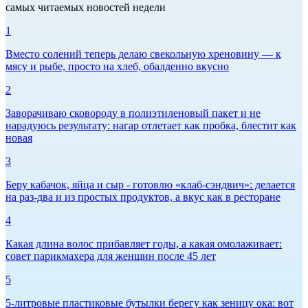
самых читаемых новостей недели
1
Вместо солений теперь делаю свекольную хреновину — к
мясу и рыбе, просто на хлеб, обалденно вкусно
2
Заворачиваю сковороду в полиэтиленовый пакет и не
нарадуюсь результату: нагар отлетает как пробка, блестит как
новая
3
Беру кабачок, яйца и сыр - готовлю «клаб-сэндвич»: делается
на раз-два и из простых продуктов, а вкус как в ресторане
4
Какая длина волос прибавляет годы, а какая омолаживает:
совет парикмахера для женщин после 45 лет
5
5-литровые пластиковые бутылки берегу как зеницу ока: вот