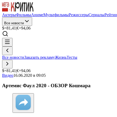
Актеры
Фильмы
Аниме
Мультфильмы
Режиссеры
Сериалы
Рейти
Все новости
$=
81,41
|
€=
94,06
Все новости
Заказать рекламу
Жизнь
Тесты
$=
81,41
|
€=
94,06
Видео
16.06.2020 в 09:05
Артемис Фаул 2020 - ОБЗОР Кошмара