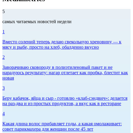
5
самых читаемых новостей недели
1
Вместо солений теперь делаю свекольную хреновину — к
мясу и рыбе, просто на хлеб, обалденно вкусно
2
Заворачиваю сковороду в полиэтиленовый пакет и не
нарадуюсь результату: нагар отлетает как пробка, блестит как
новая
3
Беру кабачок, яйца и сыр - готовлю «клаб-сэндвич»: делается
на раз-два и из простых продуктов, а вкус как в ресторане
4
Какая длина волос прибавляет годы, а какая омолаживает:
совет парикмахера для женщин после 45 лет