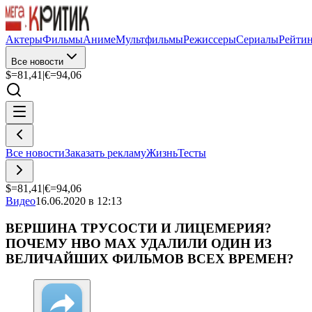
Актеры
Фильмы
Аниме
Мультфильмы
Режиссеры
Сериалы
Рейти
Все новости
$=
81,41
|
€=
94,06
Все новости
Заказать рекламу
Жизнь
Тесты
$=
81,41
|
€=
94,06
Видео
16.06.2020 в 12:13
ВЕРШИНА ТРУСОСТИ И ЛИЦЕМЕРИЯ?
ПОЧЕМУ НВО МАХ УДАЛИЛИ ОДИН ИЗ
ВЕЛИЧАЙШИХ ФИЛЬМОВ ВСЕХ ВРЕМЕН?