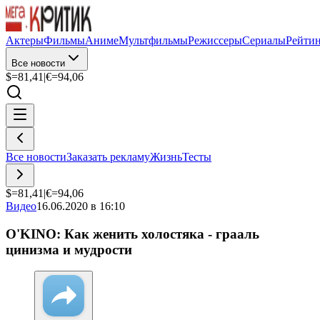
Актеры
Фильмы
Аниме
Мультфильмы
Режиссеры
Сериалы
Рейти
Все новости
$=
81,41
|
€=
94,06
Все новости
Заказать рекламу
Жизнь
Тесты
$=
81,41
|
€=
94,06
Видео
16.06.2020 в 16:10
O'KINO: Как женить холостяка - грааль
цинизма и мудрости