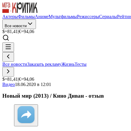
Актеры
Фильмы
Аниме
Мультфильмы
Режиссеры
Сериалы
Рейти
Все новости
$=
81,41
|
€=
94,06
Все новости
Заказать рекламу
Жизнь
Тесты
$=
81,41
|
€=
94,06
Видео
18.06.2020 в 12:01
Новый мир (2013) / Кино Диван - отзыв