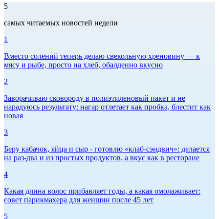
5
самых читаемых новостей недели
1
Вместо солений теперь делаю свекольную хреновину — к
мясу и рыбе, просто на хлеб, обалденно вкусно
2
Заворачиваю сковороду в полиэтиленовый пакет и не
нарадуюсь результату: нагар отлетает как пробка, блестит как
новая
3
Беру кабачок, яйца и сыр - готовлю «клаб-сэндвич»: делается
на раз-два и из простых продуктов, а вкус как в ресторане
4
Какая длина волос прибавляет годы, а какая омолаживает:
совет парикмахера для женщин после 45 лет
5