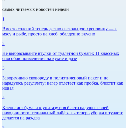
самых читаемых новостей недели
1
Вместо солений теперь делаю свекольную хреновину — к
мясу и рыбе, просто на хлеб, обалденно вкусно
2
Не выбрасывайте втулки от туалетной бумаги: 11 классных
способов применения на кухне и даче
3
Заворачиваю сковороду в полиэтиленовый пакет и не
нарадуюсь результату: нагар отлетает как пробка, блестит как
новая
4
Клею лист бумаги к унитазу и всё лето радуюсь своей
находчивости: гениальный лайфхак - теперь уборка в туалете
делается на раз-два
5