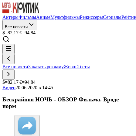
Актеры
Фильмы
Аниме
Мультфильмы
Режиссеры
Сериалы
Рейти
Все новости
$=
82,17
|
€=
94,84
Все новости
Заказать рекламу
Жизнь
Тесты
$=
82,17
|
€=
94,84
Видео
20.06.2020 в 14:45
Бескрайняя НОЧЬ - ОБЗОР Фильма. Вроде
норм