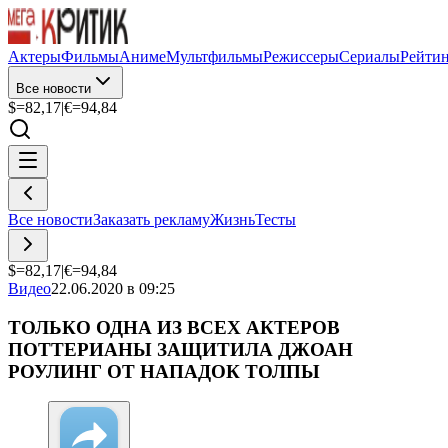
Актеры
Фильмы
Аниме
Мультфильмы
Режиссеры
Сериалы
Рейти
Все новости
$=
82,17
|
€=
94,84
Все новости
Заказать рекламу
Жизнь
Тесты
$=
82,17
|
€=
94,84
Видео
22.06.2020 в 09:25
ТОЛЬКО ОДНА ИЗ ВСЕХ АКТЕРОВ
ПОТТЕРИАНЫ ЗАЩИТИЛА ДЖОАН
РОУЛИНГ ОТ НАПАДОК ТОЛПЫ