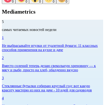
0
0
0
0
0
Mediametrics
5
самых читаемых новостей недели
1
Не выбрасывайте втулки от туалетной бумаги: 11 классных
способов применения на кухне и даче
2
Вместо солений теперь делаю свекольную хреновину — к
мясу и рыбе, просто на хлеб, обалденно вкусно
3
Стеклянные бутылки собираю круглый год: вот какую
красоту мастерю из них на даче - 10 идей для садоводов
4