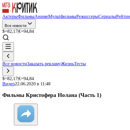
Актеры
Фильмы
Аниме
Мультфильмы
Режиссеры
Сериалы
Рейти
Все новости
$=
82,17
|
€=
94,84
Все новости
Заказать рекламу
Жизнь
Тесты
$=
82,17
|
€=
94,84
Видео
22.06.2020 в 11:48
Фильмы Кристофера Нолана (Часть 1)