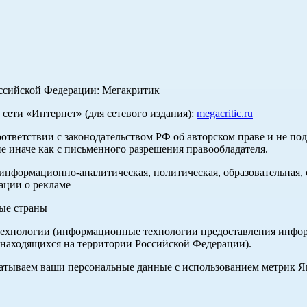
оссийской Федерации: Мегакритик
ети «Интернет» (для сетевого издания):
megacritic.ru
оответствии с законодательством РФ об авторском праве и не по
е иначе как с письменного разрешения правообладателя.
нформационно-аналитическая, политическая, образовательная, с
ации о рекламе
ные страны
хнологии (информационные технологии предоставления информа
 находящихся на территории Российской Федерации).
абатываем ваши персональные данные с использованием метрик 