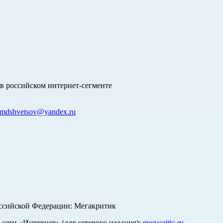
в российском интернет-сегменте
mdshvetsov@yandex.ru
оссийской Федерации: Мегакритик
ети «Интернет» (для сетевого издания):
megacritic.ru