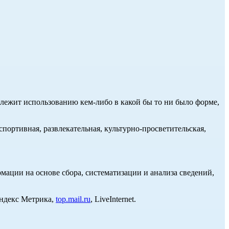
длежит использованию кем-либо в какой бы то ни было форме,
портивная, развлекательная, культурно-просветительская,
ции на основе сбора, систематизации и анализа сведений,
Яндекс Метрика,
top.mail.ru
, LiveInternet.