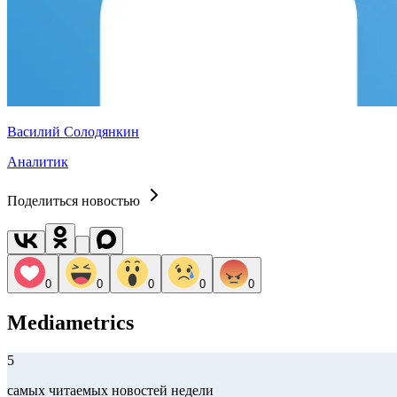
Василий Солодянкин
Аналитик
Поделиться новостью
0
0
0
0
0
Mediametrics
5
самых читаемых новостей недели