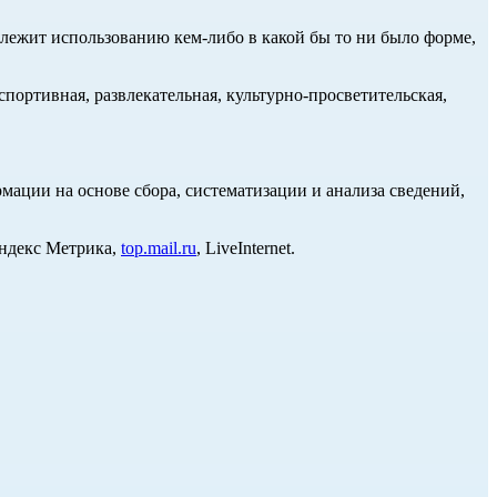
длежит использованию кем-либо в какой бы то ни было форме,
портивная, развлекательная, культурно-просветительская,
ции на основе сбора, систематизации и анализа сведений,
Яндекс Метрика,
top.mail.ru
, LiveInternet.