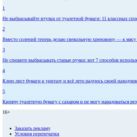
1
Не выбрасывайте втулки от туалетной бумаги: 11 классных спо
2
Вместо солений теперь делаю свекольную хреновину — к мясу и
3
Не спешите выбрасывать старые ручки: вот 7 способов использо
4
Клею лист бумаги к унитазу и всё лето радуюсь своей находчиво
5
Кипячу туалетную бумагу с сахаром и не могу нарадоваться рез
16+
Заказать рекламу
Условия перепечатки