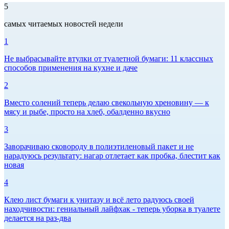
5
самых читаемых новостей недели
1
Не выбрасывайте втулки от туалетной бумаги: 11 классных
способов применения на кухне и даче
2
Вместо солений теперь делаю свекольную хреновину — к
мясу и рыбе, просто на хлеб, обалденно вкусно
3
Заворачиваю сковороду в полиэтиленовый пакет и не
нарадуюсь результату: нагар отлетает как пробка, блестит как
новая
4
Клею лист бумаги к унитазу и всё лето радуюсь своей
находчивости: гениальный лайфхак - теперь уборка в туалете
делается на раз-два