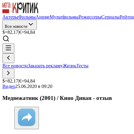
Актеры
Фильмы
Аниме
Мультфильмы
Режиссеры
Сериалы
Рейти
Все новости
$=
82,17
|
€=
94,84
Все новости
Заказать рекламу
Жизнь
Тесты
$=
82,17
|
€=
94,84
Видео
25.06.2020 в 09:20
Медвежатник (2001) / Кино Диван - отзыв