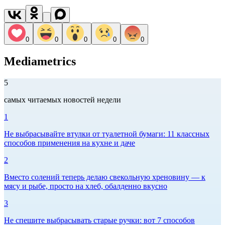
0
0
0
0
0
Mediametrics
5
самых читаемых новостей недели
1
Не выбрасывайте втулки от туалетной бумаги: 11 классных
способов применения на кухне и даче
2
Вместо солений теперь делаю свекольную хреновину — к
мясу и рыбе, просто на хлеб, обалденно вкусно
3
Не спешите выбрасывать старые ручки: вот 7 способов