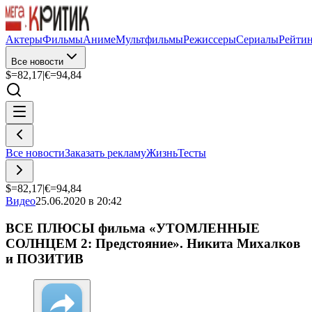
Актеры
Фильмы
Аниме
Мультфильмы
Режиссеры
Сериалы
Рейти
Все новости
$=
82,17
|
€=
94,84
Все новости
Заказать рекламу
Жизнь
Тесты
$=
82,17
|
€=
94,84
Видео
25.06.2020 в 20:42
ВСЕ ПЛЮСЫ фильма «УТОМЛЕННЫЕ
СОЛНЦЕМ 2: Предстояние». Никита Михалков
и ПОЗИТИВ