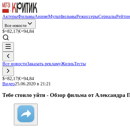
Актеры
Фильмы
Аниме
Мультфильмы
Режиссеры
Сериалы
Рейти
Все новости
$=
82,17
|
€=
94,84
Все новости
Заказать рекламу
Жизнь
Тесты
$=
82,17
|
€=
94,84
Видео
25.06.2020 в 21:21
Тебе стоило уйти - Обзор фильма от Александра 