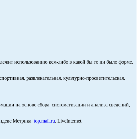
длежит использованию кем-либо в какой бы то ни было форме,
портивная, развлекательная, культурно-просветительская,
ции на основе сбора, систематизации и анализа сведений,
Яндекс Метрика,
top.mail.ru
, LiveInternet.