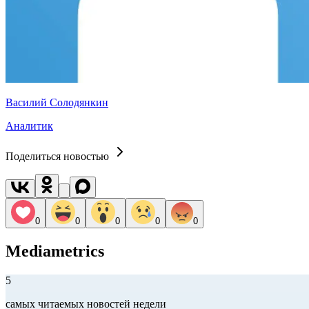
Василий Солодянкин
Аналитик
Поделиться новостью
0
0
0
0
0
Mediametrics
5
самых читаемых новостей недели