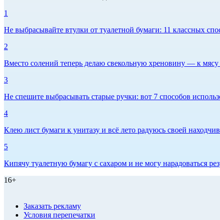
1
Не выбрасывайте втулки от туалетной бумаги: 11 классных спо
2
Вместо солений теперь делаю свекольную хреновину — к мясу и
3
Не спешите выбрасывать старые ручки: вот 7 способов использо
4
Клею лист бумаги к унитазу и всё лето радуюсь своей находчиво
5
Кипячу туалетную бумагу с сахаром и не могу нарадоваться рез
16+
Заказать рекламу
Условия перепечатки