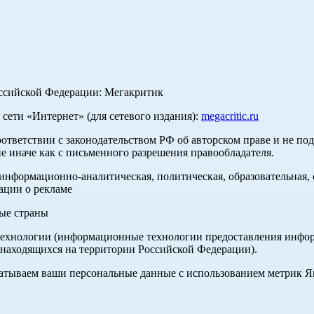
оссийской Федерации: Мегакритик
ети «Интернет» (для сетевого издания):
megacritic.ru
оответствии с законодательством РФ об авторском праве и не по
е иначе как с письменного разрешения правообладателя.
нформационно-аналитическая, политическая, образовательная, с
ации о рекламе
ные страны
хнологии (информационные технологии предоставления информа
 находящихся на территории Российской Федерации).
абатываем ваши персональные данные с использованием метрик 