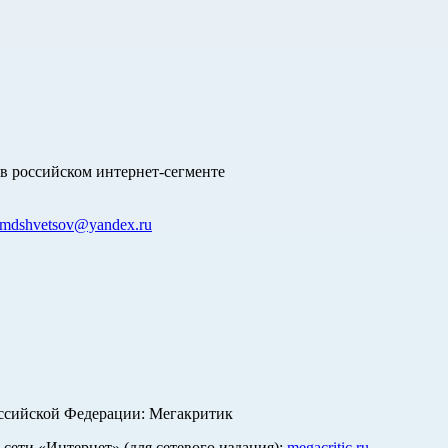
в российском интернет-сегменте
mdshvetsov@yandex.ru
оссийской Федерации: Мегакритик
ети «Интернет» (для сетевого издания):
megacritic.ru