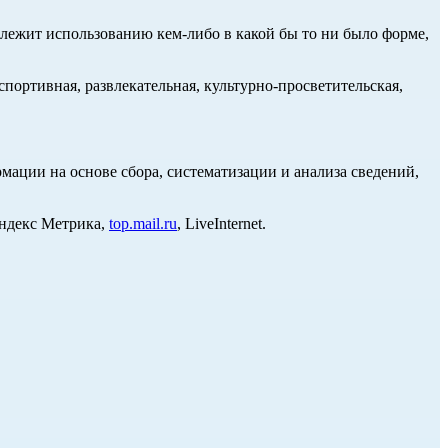
длежит использованию кем-либо в какой бы то ни было форме,
портивная, развлекательная, культурно-просветительская,
ции на основе сбора, систематизации и анализа сведений,
Яндекс Метрика,
top.mail.ru
, LiveInternet.