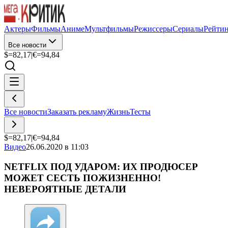
Актеры
Фильмы
Аниме
Мультфильмы
Режиссеры
Сериалы
Рейти
Все новости
$=
82,17
|
€=
94,84
Все новости
Заказать рекламу
Жизнь
Тесты
$=
82,17
|
€=
94,84
Видео
26.06.2020 в 11:03
NETFLIX ПОД УДАРОМ: ИХ ПРОДЮСЕР
МОЖЕТ СЕСТЬ ПОЖИЗНЕННО!
НЕВЕРОЯТНЫЕ ДЕТАЛИ