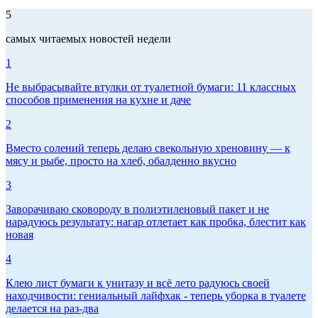
5
самых читаемых новостей недели
1
Не выбрасывайте втулки от туалетной бумаги: 11 классных
способов применения на кухне и даче
2
Вместо солений теперь делаю свекольную хреновину — к
мясу и рыбе, просто на хлеб, обалденно вкусно
3
Заворачиваю сковороду в полиэтиленовый пакет и не
нарадуюсь результату: нагар отлетает как пробка, блестит как
новая
4
Клею лист бумаги к унитазу и всё лето радуюсь своей
находчивости: гениальный лайфхак - теперь уборка в туалете
делается на раз-два