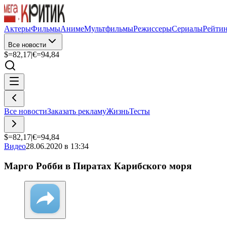
Актеры
Фильмы
Аниме
Мультфильмы
Режиссеры
Сериалы
Рейти
Все новости
$=
82,17
|
€=
94,84
Все новости
Заказать рекламу
Жизнь
Тесты
$=
82,17
|
€=
94,84
Видео
28.06.2020 в 13:34
Марго Робби в Пиратах Карибского моря