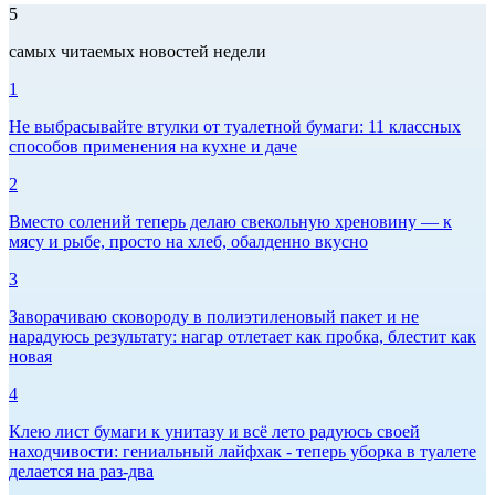
5
самых читаемых новостей недели
1
Не выбрасывайте втулки от туалетной бумаги: 11 классных
способов применения на кухне и даче
2
Вместо солений теперь делаю свекольную хреновину — к
мясу и рыбе, просто на хлеб, обалденно вкусно
3
Заворачиваю сковороду в полиэтиленовый пакет и не
нарадуюсь результату: нагар отлетает как пробка, блестит как
новая
4
Клею лист бумаги к унитазу и всё лето радуюсь своей
находчивости: гениальный лайфхак - теперь уборка в туалете
делается на раз-два