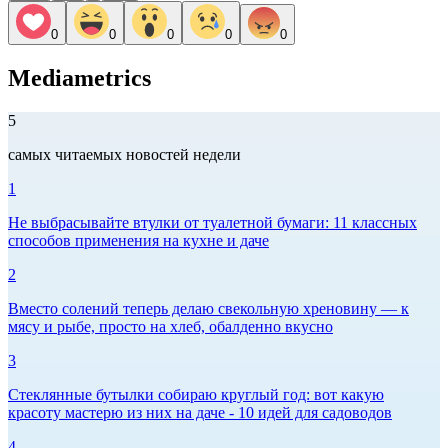
0
0
0
0
0
Mediametrics
5
самых читаемых новостей недели
1
Не выбрасывайте втулки от туалетной бумаги: 11 классных
способов применения на кухне и даче
2
Вместо солений теперь делаю свекольную хреновину — к
мясу и рыбе, просто на хлеб, обалденно вкусно
3
Стеклянные бутылки собираю круглый год: вот какую
красоту мастерю из них на даче - 10 идей для садоводов
4