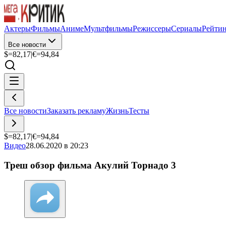
Актеры
Фильмы
Аниме
Мультфильмы
Режиссеры
Сериалы
Рейти
Все новости
$=
82,17
|
€=
94,84
Все новости
Заказать рекламу
Жизнь
Тесты
$=
82,17
|
€=
94,84
Видео
28.06.2020 в 20:23
Треш обзор фильма Акулий Торнадо 3