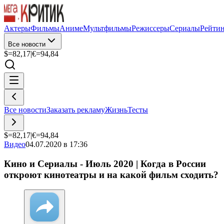
Актеры
Фильмы
Аниме
Мультфильмы
Режиссеры
Сериалы
Рейти
Все новости
$=
82,17
|
€=
94,84
Все новости
Заказать рекламу
Жизнь
Тесты
$=
82,17
|
€=
94,84
Видео
04.07.2020 в 17:36
Кино и Сериалы - Июль 2020 | Когда в России
откроют кинотеатры и на какой фильм сходить?