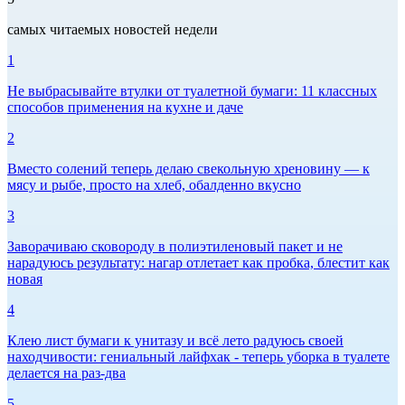
самых читаемых новостей недели
1
Не выбрасывайте втулки от туалетной бумаги: 11 классных
способов применения на кухне и даче
2
Вместо солений теперь делаю свекольную хреновину — к
мясу и рыбе, просто на хлеб, обалденно вкусно
3
Заворачиваю сковороду в полиэтиленовый пакет и не
нарадуюсь результату: нагар отлетает как пробка, блестит как
новая
4
Клею лист бумаги к унитазу и всё лето радуюсь своей
находчивости: гениальный лайфхак - теперь уборка в туалете
делается на раз-два
5