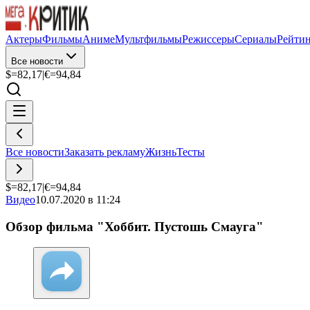
Актеры
Фильмы
Аниме
Мультфильмы
Режиссеры
Сериалы
Рейти
Все новости
$=
82,17
|
€=
94,84
Все новости
Заказать рекламу
Жизнь
Тесты
$=
82,17
|
€=
94,84
Видео
10.07.2020 в 11:24
Обзор фильма "Хоббит. Пустошь Смауга"