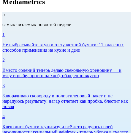
Mediametrics
5
самых читаемых новостей недели
1
Не выбрасывайте втулки от туалетной бумаги: 11 классных
способов применения на кухне и даче
2
Вместо солений теперь делаю свекольную хреновину — к
мясу и рыбе, просто на хлеб, обалденно вкусно
3
Заворачиваю сковороду в полиэтиленовый пакет и не
нарадуюсь результату: нагар отлетает как пробка, блестит как
новая
4
Клею лист бумаги к унитазу и всё лето радуюсь своей
находчивости: гениальный лайфхак - теперь уборка в туалете