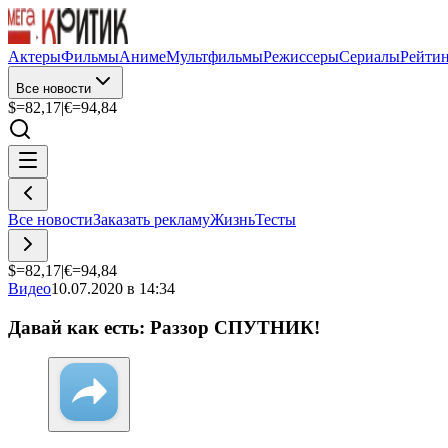
Актеры
Фильмы
Аниме
Мультфильмы
Режиссеры
Сериалы
Рейти
Все новости
$=
82,17
|
€=
94,84
Все новости
Заказать рекламу
Жизнь
Тесты
$=
82,17
|
€=
94,84
Видео
10.07.2020 в 14:34
Давай как есть: Раззор СПУТНИК!