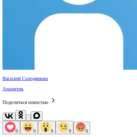
Василий Солодянкин
Аналитик
Поделиться новостью
0
0
0
0
0