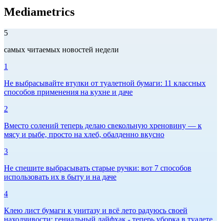
Mediametrics
5
самых читаемых новостей недели
1
Не выбрасывайте втулки от туалетной бумаги: 11 классных
способов применения на кухне и даче
2
Вместо солений теперь делаю свекольную хреновину — к
мясу и рыбе, просто на хлеб, обалденно вкусно
3
Не спешите выбрасывать старые ручки: вот 7 способов
использовать их в быту и на даче
4
Клею лист бумаги к унитазу и всё лето радуюсь своей
находчивости: гениальный лайфхак - теперь уборка в туалете