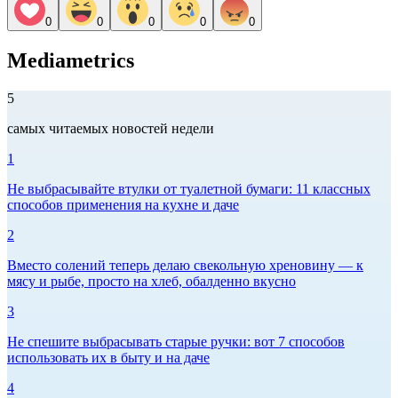
0
0
0
0
0
Mediametrics
5
самых читаемых новостей недели
1
Не выбрасывайте втулки от туалетной бумаги: 11 классных
способов применения на кухне и даче
2
Вместо солений теперь делаю свекольную хреновину — к
мясу и рыбе, просто на хлеб, обалденно вкусно
3
Не спешите выбрасывать старые ручки: вот 7 способов
использовать их в быту и на даче
4