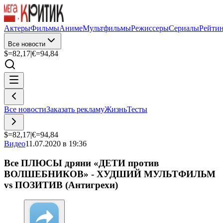
Актеры
Фильмы
Аниме
Мультфильмы
Режиссеры
Сериалы
Рейти
Все новости
$=
82,17
|
€=
94,84
Все новости
Заказать рекламу
Жизнь
Тесты
$=
82,17
|
€=
94,84
Видео
11.07.2020 в 19:36
Все ПЛЮСЫ дряни «ДЕТИ против
ВОЛШЕБНИКОВ» - ХУДШИЙ МУЛЬТФИЛЬМ
vs ПОЗИТИВ (Антигрехи)