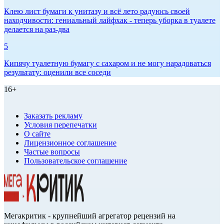
Клею лист бумаги к унитазу и всё лето радуюсь своей
находчивости: гениальный лайфхак - теперь уборка в туалете
делается на раз-два
5
Кипячу туалетную бумагу с сахаром и не могу нарадоваться
результату: оценили все соседи
16+
Заказать рекламу
Условия перепечатки
О сайте
Лицензионное соглашение
Частые вопросы
Пользовательское соглашение
Мегакритик - крупнейший агрегатор рецензий на