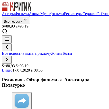
Актеры
Фильмы
Аниме
Мультфильмы
Режиссеры
Сериалы
Рейти
Все новости
$=
80,93
|
€=
93,19
Все новости
Заказать рекламу
Жизнь
Тесты
$=
80,93
|
€=
93,19
Видео
17.07.2020 в 08:50
Реликвия - Обзор фильма от Александра
Потатурко