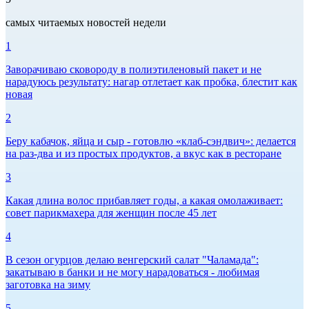
самых читаемых новостей недели
1
Заворачиваю сковороду в полиэтиленовый пакет и не
нарадуюсь результату: нагар отлетает как пробка, блестит как
новая
2
Беру кабачок, яйца и сыр - готовлю «клаб-сэндвич»: делается
на раз-два и из простых продуктов, а вкус как в ресторане
3
Какая длина волос прибавляет годы, а какая омолаживает:
совет парикмахера для женщин после 45 лет
4
В сезон огурцов делаю венгерский салат "Чаламада":
закатываю в банки и не могу нарадоваться - любимая
заготовка на зиму
5