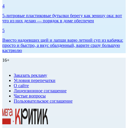
4
5-литровые пластиковые бутылки берегу как зеницу ока: вот
что из них делаю — порядок в доме обеспечен
5
Вместо надоевших щей и лапши варю летний суп из кабачка:
просто и быстро, а вкус обалденный, варите сразу большую
кастрюлю
16+
Заказать рекламу
Условия перепечатки
О сайте
Лицензионное соглашение
Частые вопросы
Пользовательское соглашение