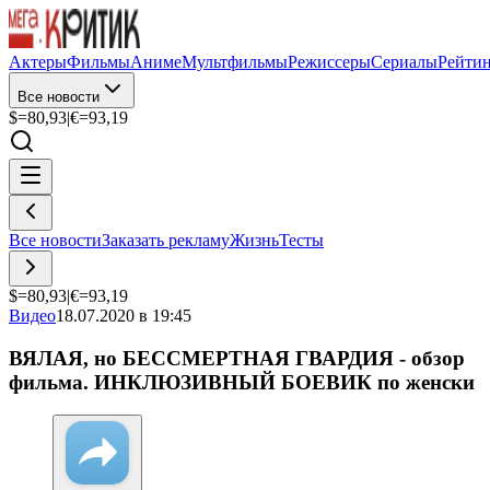
Актеры
Фильмы
Аниме
Мультфильмы
Режиссеры
Сериалы
Рейти
Все новости
$=
80,93
|
€=
93,19
Все новости
Заказать рекламу
Жизнь
Тесты
$=
80,93
|
€=
93,19
Видео
18.07.2020 в 19:45
ВЯЛАЯ, но БЕССМЕРТНАЯ ГВАРДИЯ - обзор
фильма. ИНКЛЮЗИВНЫЙ БОЕВИК по женски