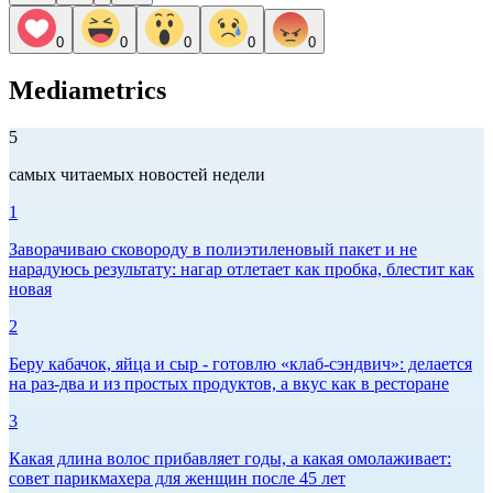
0
0
0
0
0
Mediametrics
5
самых читаемых новостей недели
1
Заворачиваю сковороду в полиэтиленовый пакет и не
нарадуюсь результату: нагар отлетает как пробка, блестит как
новая
2
Беру кабачок, яйца и сыр - готовлю «клаб-сэндвич»: делается
на раз-два и из простых продуктов, а вкус как в ресторане
3
Какая длина волос прибавляет годы, а какая омолаживает:
совет парикмахера для женщин после 45 лет