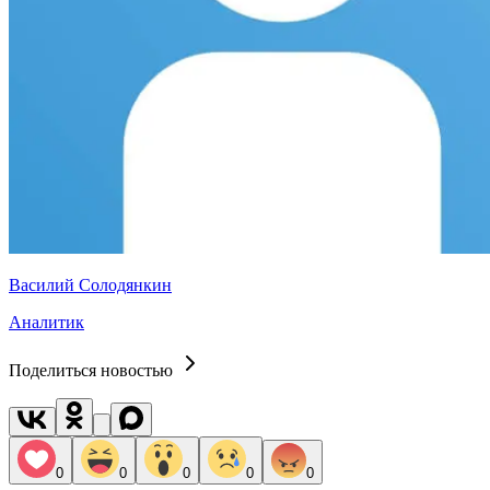
Василий Солодянкин
Аналитик
Поделиться новостью
0
0
0
0
0