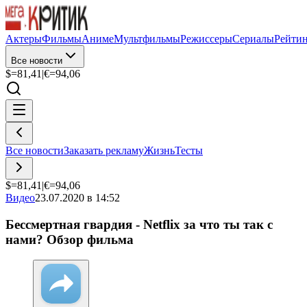
Актеры
Фильмы
Аниме
Мультфильмы
Режиссеры
Сериалы
Рейти
Все новости
$=
81,41
|
€=
94,06
Все новости
Заказать рекламу
Жизнь
Тесты
$=
81,41
|
€=
94,06
Видео
23.07.2020 в 14:52
Бессмертная гвардия - Netflix за что ты так с
нами? Обзор фильма