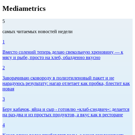
Mediametrics
5
самых читаемых новостей недели
1
Вместо солений теперь делаю свекольную хреновину — к
мясу и рыбе, просто на хлеб, обалденно вкусно
2
Заворачиваю сковороду в полиэтиленовый пакет и не
нарадуюсь результату: нагар отлетает как пробка, блестит как
новая
3
Беру кабачок, яйца и сыр - готовлю «клаб-сэндвич»: делается
на раз-два и из простых продуктов, а вкус как в ресторане
4