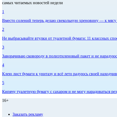
самых читаемых новостей недели
1
Вместо солений теперь делаю свекольную хреновину — к мясу и
2
Не выбрасывайте втулки от туалетной бумаги: 11 классных спо
3
Заворачиваю сковороду в полиэтиленовый пакет и не нарадуюсь 
4
Клею лист бумаги к унитазу и всё лето радуюсь своей находчиво
5
Кипячу туалетную бумагу с сахаром и не могу нарадоваться рез
16+
Заказать рекламу