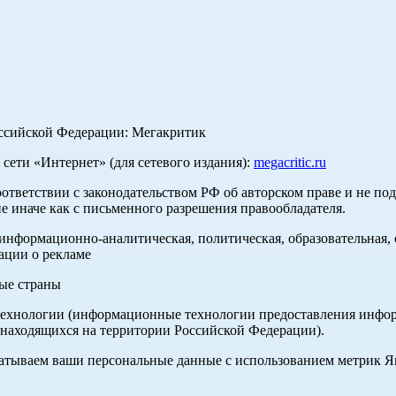
оссийской Федерации: Мегакритик
ети «Интернет» (для сетевого издания):
megacritic.ru
оответствии с законодательством РФ об авторском праве и не по
е иначе как с письменного разрешения правообладателя.
нформационно-аналитическая, политическая, образовательная, с
ации о рекламе
ные страны
хнологии (информационные технологии предоставления информа
 находящихся на территории Российской Федерации).
абатываем ваши персональные данные с использованием метрик 