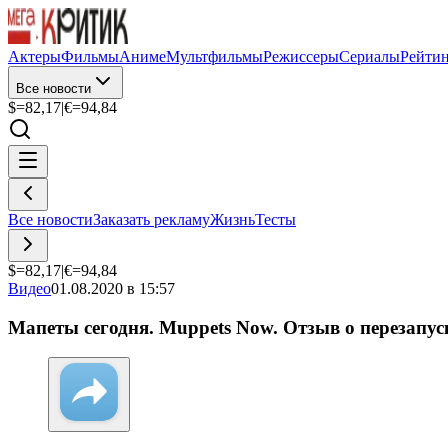
Актеры
Фильмы
Аниме
Мультфильмы
Режиссеры
Сериалы
Рейти
Все новости
$=
82,17
|
€=
94,84
Все новости
Заказать рекламу
Жизнь
Тесты
$=
82,17
|
€=
94,84
Видео
01.08.2020 в 15:57
Мапеты сегодня. Muppets Now. Отзыв о перезапус