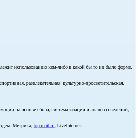
длежит использованию кем-либо в какой бы то ни было форме,
портивная, развлекательная, культурно-просветительская,
ции на основе сбора, систематизации и анализа сведений,
Яндекс Метрика,
top.mail.ru
, LiveInternet.