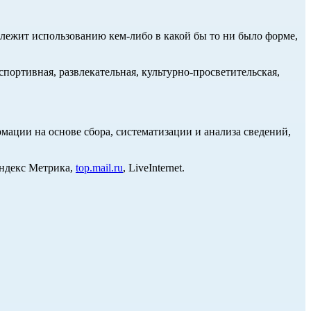
длежит использованию кем-либо в какой бы то ни было форме,
портивная, развлекательная, культурно-просветительская,
ции на основе сбора, систематизации и анализа сведений,
Яндекс Метрика,
top.mail.ru
, LiveInternet.