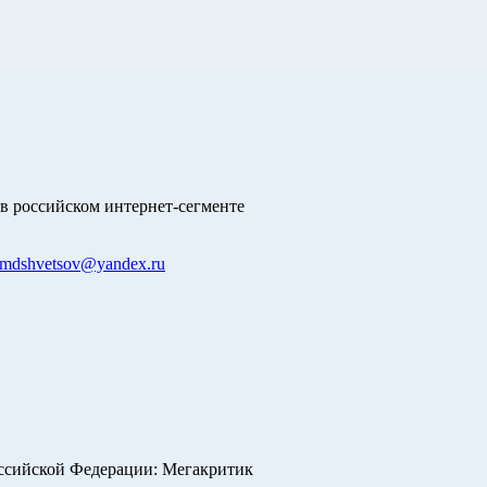
в российском интернет-сегменте
mdshvetsov@yandex.ru
оссийской Федерации: Мегакритик