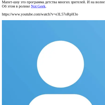
Мапет-шоу это программа детства многих зрителей. И на волне
Об этом в ролике
Not Geek
.
https://www.youtube.com/watch?v=e3L57oRpH3o