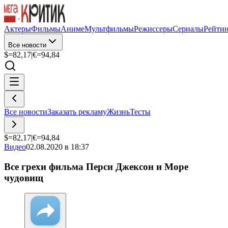
Актеры
Фильмы
Аниме
Мультфильмы
Режиссеры
Сериалы
Рейти
Все новости
$=
82,17
|
€=
94,84
Все новости
Заказать рекламу
Жизнь
Тесты
$=
82,17
|
€=
94,84
Видео
02.08.2020 в 18:37
Все грехи фильма Перси Джексон и Море
чудовищ