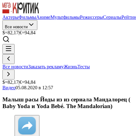
Актеры
Фильмы
Аниме
Мультфильмы
Режиссеры
Сериалы
Рейти
Все новости
$=
82,17
|
€=
94,84
Все новости
Заказать рекламу
Жизнь
Тесты
$=
82,17
|
€=
94,84
Видео
05.08.2020 в 12:57
Малыш расы Йоды из из сериала Мандалорец (
Baby Yoda и Yoda Bebé. The Mandalorian)