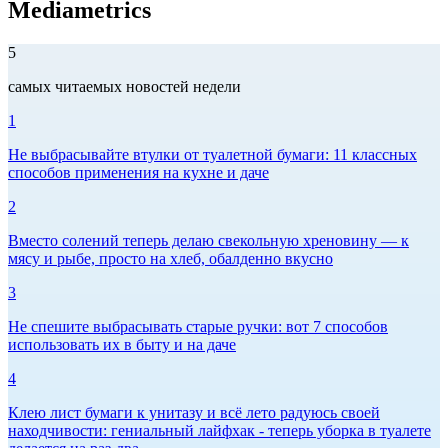
Mediametrics
5
самых читаемых новостей недели
1
Не выбрасывайте втулки от туалетной бумаги: 11 классных
способов применения на кухне и даче
2
Вместо солений теперь делаю свекольную хреновину — к
мясу и рыбе, просто на хлеб, обалденно вкусно
3
Не спешите выбрасывать старые ручки: вот 7 способов
использовать их в быту и на даче
4
Клею лист бумаги к унитазу и всё лето радуюсь своей
находчивости: гениальный лайфхак - теперь уборка в туалете