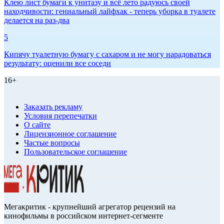
Клею лист бумаги к унитазу и всё лето радуюсь своей
находчивости: гениальный лайфхак - теперь уборка в туалете
делается на раз-два
5
Кипячу туалетную бумагу с сахаром и не могу нарадоваться
результату: оценили все соседи
16+
Заказать рекламу
Условия перепечатки
О сайте
Лицензионное соглашение
Частые вопросы
Пользовательское соглашение
Мегакритик - крупнейший агрегатор рецензий на
кинофильмы в российском интернет-сегменте