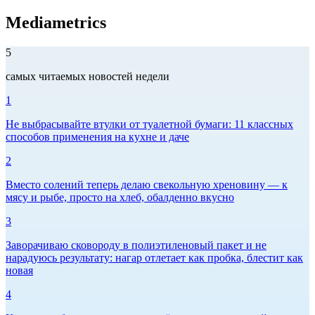
Mediametrics
5
самых читаемых новостей недели
1
Не выбрасывайте втулки от туалетной бумаги: 11 классных
способов применения на кухне и даче
2
Вместо солений теперь делаю свекольную хреновину — к
мясу и рыбе, просто на хлеб, обалденно вкусно
3
Заворачиваю сковороду в полиэтиленовый пакет и не
нарадуюсь результату: нагар отлетает как пробка, блестит как
новая
4