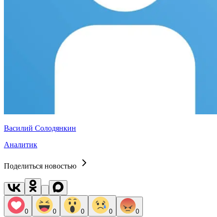
Василий Солодянкин
Аналитик
Поделиться новостью
0
0
0
0
0