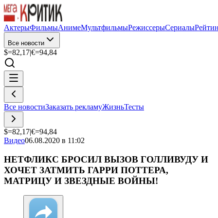
Актеры
Фильмы
Аниме
Мультфильмы
Режиссеры
Сериалы
Рейти
Все новости
$=
82,17
|
€=
94,84
Все новости
Заказать рекламу
Жизнь
Тесты
$=
82,17
|
€=
94,84
Видео
06.08.2020 в 11:02
НЕТФЛИКС БРОСИЛ ВЫЗОВ ГОЛЛИВУДУ И
ХОЧЕТ ЗАТМИТЬ ГАРРИ ПОТТЕРА,
МАТРИЦУ И ЗВЕЗДНЫЕ ВОЙНЫ!